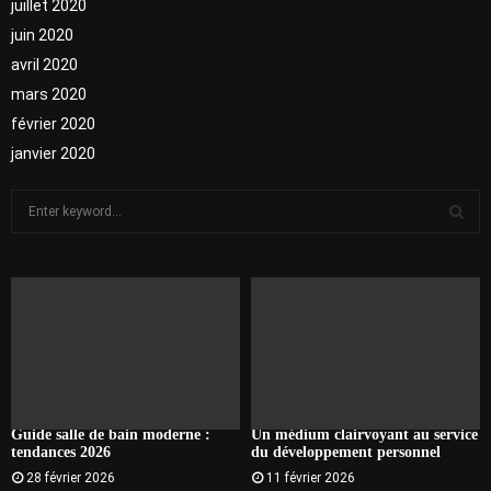
juillet 2020
juin 2020
avril 2020
mars 2020
février 2020
janvier 2020
S
e
a
S
r
c
E
h
f
A
o
r
R
:
C
Guide salle de bain moderne :
Un médium clairvoyant au service
tendances 2026
du développement personnel
H
28 février 2026
11 février 2026